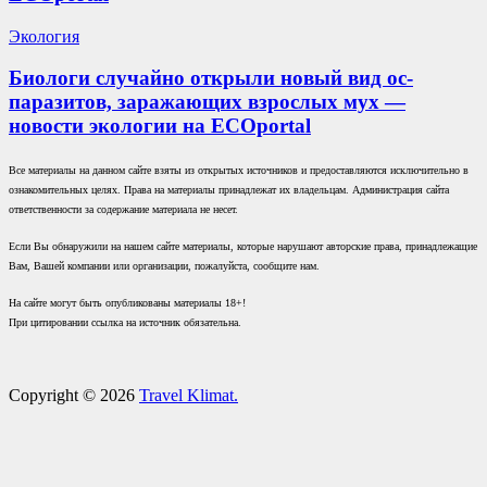
Экология
Биологи случайно открыли новый вид ос-
паразитов, заражающих взрослых мух —
новости экологии на ECOportal
Все материалы на данном сайте взяты из открытых источников и предоставляются исключительно в
ознакомительных целях. Права на материалы принадлежат их владельцам. Администрация сайта
ответственности за содержание материала не несет.
Если Вы обнаружили на нашем сайте материалы, которые нарушают авторские права, принадлежащие
Вам, Вашей компании или организации, пожалуйста, сообщите нам.
На сайте могут быть опубликованы материалы 18+!
При цитировании ссылка на источник обязательна.
Copyright © 2026
Travel Klimat.