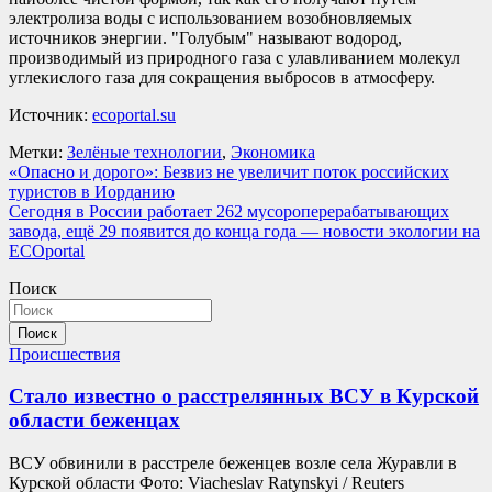
электролиза воды с использованием возобновляемых
источников энергии. "Голубым" называют водород,
производимый из природного газа c улавливанием молекул
углекислого газа для сокращения выбросов в атмосферу.
Источник:
ecoportal.su
Метки:
Зелёные технологии
,
Экономика
Навигация
«Опасно и дорого»: Безвиз не увеличит поток российских
туристов в Иорданию
по
Сегодня в России работает 262 мусороперерабатывающих
записям
завода, ещё 29 появится до конца года — новости экологии на
ECOportal
Поиск
Поиск
Происшествия
Стало известно о расстрелянных ВСУ в Курской
области беженцах
ВСУ обвинили в расстреле беженцев возле села Журавли в
Курской области Фото: Viacheslav Ratynskyi / Reuters