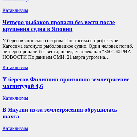
Катаклизмы
Четверо рыбаков пропали без вести после
крушения судна в Японии
У берегов японского острова Танэгасима в префектуре
Кагосима затонуло рыболовецкое судно. Один человек погиб,
четверо пропали без вести, передает телеканал "360". © РИА
НОВОСТИ По данным СМИ, 21 марта утром на…
Катаклизмы
У берегов Филиппин произошло землетрясение
магнитудой 4,6
Катаклизмы
В Якутии из-за землетрясения обрушилась
шахта
Катаклизмы