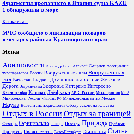
Фрагменты пропавшего в Японии судна KAZU
1 обнаружили в море
Катаклизмы
МЧС сообщило о ликвидации пожаров
в четырех районах Красноярского края
Метки
Авиановости
Ассоциация
Алексей Смирнов
Александр Гусев
Вооруженных
Вооруженные силы
туроператоров России
сил
Домашние животные
Вячеслав Гладков
Железная
Здоровье
Дорога
Интересно
Интервью
Загрязнения
Климат
Лайфхаки
Катастрофы
Мероприятия
МЧС России
Ми-8
Минобороны России
Москве
Минэкономразвития
Минтранс РФ
Наука
Обзор законодательства
Новости законодательства
Отдых в России
Отдых за границей
Природа
Официально
Поезда
Отходы
Погода
Проблемы
Статья
Продукты
Происшествия
Статистика
Санкт-Петербурге