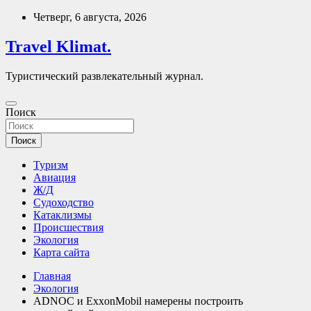
Перейти
Четверг, 6 августа, 2026
к
содержимому
Travel Klimat.
Туристический развлекательный журнал.
Поиск
Поиск
Туризм
Авиация
Ж/Д
Судоходство
Катаклизмы
Происшествия
Экология
Карта сайта
Главная
Экология
ADNOC и ExxonMobil намерены построить