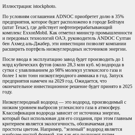
Иллюстрация: istockphoto.
По условиям соглашения ADNOC приобретет долю в 35%
предприятия, которое будет расположено в городе Бейтаун
(штат Техас), где действует нефтеперерабатывающий
комплекс ExxonMobil. Как отметил министр промышленности
и передовых технологий ОАЭ, руководитель ANDOC Султан
бен Ахмед аль-Джабер, эти инвестиции позволят компании
расширить портфель низкоуглеродных источников энергии.
После ввода в эксплуатацию завод будет производить до 1
млрд кубических футов (около 28,3 млн куб. м) водорода в
сутки с улавливанием до 98% молекул углекислого газа и
более 1 млн тонн низкоуглеродного аммиака в год. Запуск
предприятия намечен на 2029 год. Ожидается, что
окончательное инвестиционное решение будет принято в 2025
году.
Низкоуглеродный водород — это водород, производимый с
низким уровнем выбросов углекислого газа в атмосферу.
Классификация водорода зависит от источника энергии,
который был использован для его создания, при этом главным
критерием является экологичность, обозначаемая для
простоты цветом. Например, "зеленый" водород является
наиболее чистой формой, так как его получают путем