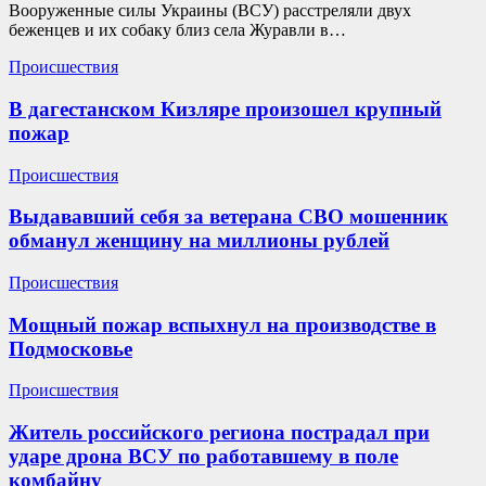
Вооруженные силы Украины (ВСУ) расстреляли двух
беженцев и их собаку близ села Журавли в…
Происшествия
В дагестанском Кизляре произошел крупный
пожар
Происшествия
Выдававший себя за ветерана СВО мошенник
обманул женщину на миллионы рублей
Происшествия
Мощный пожар вспыхнул на производстве в
Подмосковье
Происшествия
Житель российского региона пострадал при
ударе дрона ВСУ по работавшему в поле
комбайну