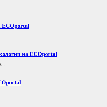
а ECOportal
кологии на ECOportal
ий…
COportal