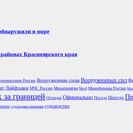
обнаружили в море
районах Красноярского края
Вооруженных сил
Вооруженные силы
Вя
роператоров России
ат
Лайфхаки
Мероприятия
Минобороны России
МЧС России
Ми-8
Мин
 за границей
Пр
Официально
Поезда
Отходы
Погода
судоходство
оение
судоходные компании