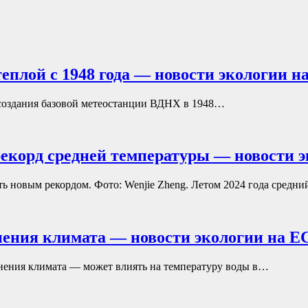
еплой с 1948 года — новости экологии н
а создания базовой метеостанции ВДНХ в 1948…
екорд средней температуры — новости э
ь новым рекордом. Фото: Wenjie Zheng. Летом 2024 года средн
нения климата — новости экологии на E
нения климата — может влиять на температуру воды в…