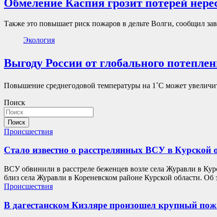
Обмеление Каспия грозит потерей нере
Также это повышает риск пожаров в дельте Волги, сообщил з
Экология
Выгоду России от глобального потеплен
Повышение среднегодовой температуры на 1˚С может увеличит
Поиск
Поиск
Происшествия
Стало известно о расстрелянных ВСУ в Курской 
ВСУ обвинили в расстреле беженцев возле села Журавли в Курс
близ села Журавли в Кореневском районе Курской области. Об
Происшествия
В дагестанском Кизляре произошел крупный пож