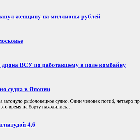
манул женщину на миллионы рублей
московье
е дрона ВСУ по работавшему в поле комбайну
ия судна в Японии
ма затонуло рыболовецкое судно. Один человек погиб, четверо 
 это время на борту находились…
гнитудой 4,6