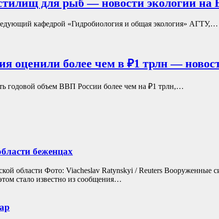
стилищ для рыб — новости экологии на 
аведующий кафедрой «Гидробиология и общая экология» АГТУ,…
ия оценили более чем в ₽1 трлн — новос
ь годовой объем ВВП России более чем на ₽1 трлн,…
области беженцах
кой области Фото: Viacheslav Ratynskyi / Reuters Вооруженные 
 этом стало известно из сообщения…
ар