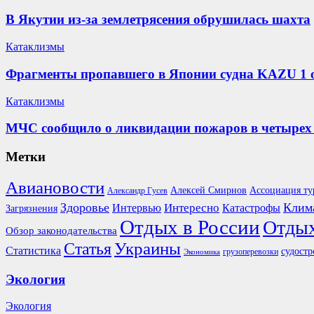
В Якутии из-за землетрясения обрушилась шахта
Катаклизмы
Фрагменты пропавшего в Японии судна KAZU 1 
Катаклизмы
МЧС сообщило о ликвидации пожаров в четырех 
Метки
Авиановости
Ассоциация ту
Алексей Смирнов
Александр Гусев
Здоровье
Клим
Интересно
Интервью
Катастрофы
Загрязнения
Отдых в России
Отдых
Обзор законодательства
Украины
Статья
Статистика
судостр
грузоперевозки
Экономика
Экология
Экология