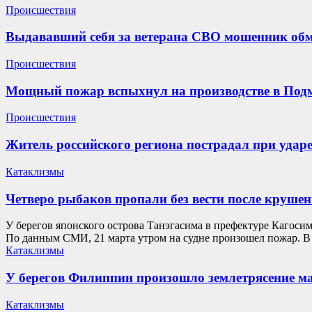
Происшествия
Выдававший себя за ветерана СВО мошенник об
Происшествия
Мощный пожар вспыхнул на производстве в Под
Происшествия
Житель российского региона пострадал при удар
Катаклизмы
Четверо рыбаков пропали без вести после крушен
У берегов японского острова Танэгасима в префектуре Кагоси
По данным СМИ, 21 марта утром на судне произошел пожар. В
Катаклизмы
У берегов Филиппин произошло землетрясение ма
Катаклизмы