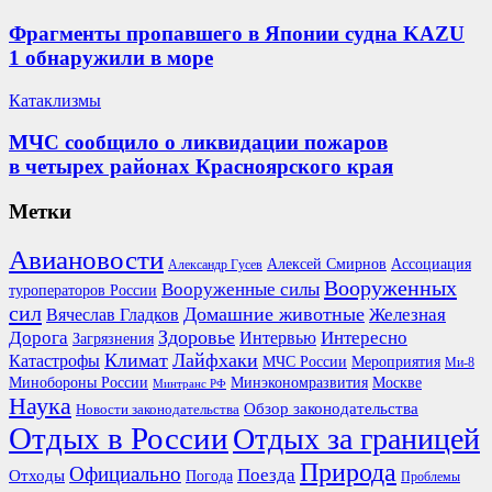
Фрагменты пропавшего в Японии судна KAZU
1 обнаружили в море
Катаклизмы
МЧС сообщило о ликвидации пожаров
в четырех районах Красноярского края
Метки
Авиановости
Ассоциация
Алексей Смирнов
Александр Гусев
Вооруженных
Вооруженные силы
туроператоров России
сил
Домашние животные
Вячеслав Гладков
Железная
Здоровье
Дорога
Интересно
Интервью
Загрязнения
Климат
Лайфхаки
Катастрофы
Мероприятия
МЧС России
Ми-8
Минобороны России
Москве
Минэкономразвития
Минтранс РФ
Наука
Обзор законодательства
Новости законодательства
Отдых в России
Отдых за границей
Природа
Официально
Поезда
Отходы
Погода
Проблемы