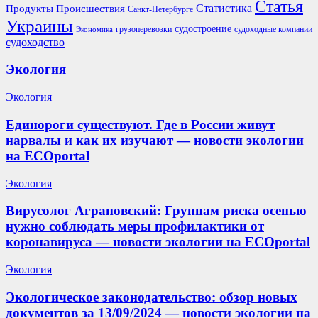
Статья
Продукты
Происшествия
Статистика
Санкт-Петербурге
Украины
судостроение
грузоперевозки
судоходные компании
Экономика
судоходство
Экология
Экология
Единороги существуют. Где в России живут
нарвалы и как их изучают — новости экологии
на ECOportal
Экология
Вирусолог Аграновский: Группам риска осенью
нужно соблюдать меры профилактики от
коронавируса — новости экологии на ECOportal
Экология
Экологическое законодательство: обзор новых
документов за 13/09/2024 — новости экологии на