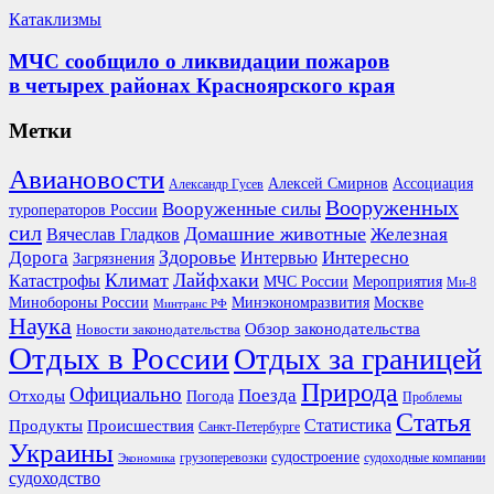
Катаклизмы
МЧС сообщило о ликвидации пожаров
в четырех районах Красноярского края
Метки
Авиановости
Ассоциация
Алексей Смирнов
Александр Гусев
Вооруженных
Вооруженные силы
туроператоров России
сил
Домашние животные
Вячеслав Гладков
Железная
Здоровье
Дорога
Интересно
Интервью
Загрязнения
Климат
Лайфхаки
Катастрофы
Мероприятия
МЧС России
Ми-8
Минобороны России
Москве
Минэкономразвития
Минтранс РФ
Наука
Обзор законодательства
Новости законодательства
Отдых в России
Отдых за границей
Природа
Официально
Поезда
Отходы
Погода
Проблемы
Статья
Продукты
Происшествия
Статистика
Санкт-Петербурге
Украины
судостроение
грузоперевозки
судоходные компании
Экономика
судоходство