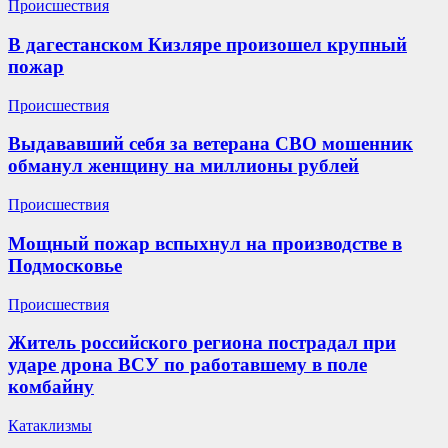
Происшествия
В дагестанском Кизляре произошел крупный
пожар
Происшествия
Выдававший себя за ветерана СВО мошенник
обманул женщину на миллионы рублей
Происшествия
Мощный пожар вспыхнул на производстве в
Подмосковье
Происшествия
Житель российского региона пострадал при
ударе дрона ВСУ по работавшему в поле
комбайну
Катаклизмы