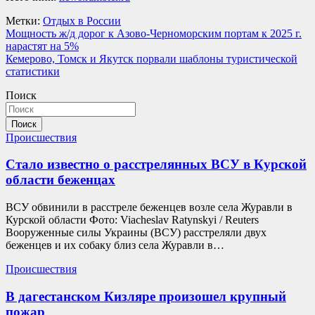
Метки:
Отдых в России
Навигация
Мощность ж/д дорог к Азово-Черноморским портам к 2025 г.
нарастят на 5%
по
Кемерово, Томск и Якутск порвали шаблоны туристической
записям
статистики
Поиск
Поиск
Происшествия
Стало известно о расстрелянных ВСУ в Курской
области беженцах
ВСУ обвинили в расстреле беженцев возле села Журавли в
Курской области Фото: Viacheslav Ratynskyi / Reuters
Вооруженные силы Украины (ВСУ) расстреляли двух
беженцев и их собаку близ села Журавли в…
Происшествия
В дагестанском Кизляре произошел крупный
пожар