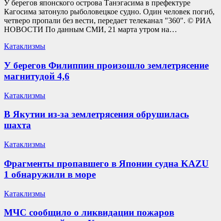
У берегов японского острова Танэгасима в префектуре
Кагосима затонуло рыболовецкое судно. Один человек погиб,
четверо пропали без вести, передает телеканал "360". © РИА
НОВОСТИ По данным СМИ, 21 марта утром на…
Катаклизмы
У берегов Филиппин произошло землетрясение
магнитудой 4,6
Катаклизмы
В Якутии из-за землетрясения обрушилась
шахта
Катаклизмы
Фрагменты пропавшего в Японии судна KAZU
1 обнаружили в море
Катаклизмы
МЧС сообщило о ликвидации пожаров