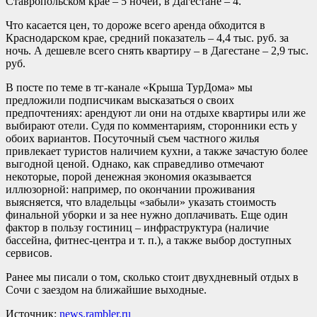
Ставропольском крае – 5 ночей, в Дагестане – 4.
Что касается цен, то дороже всего аренда обходится в
Краснодарском крае, средний показатель – 4,4 тыс. руб. за
ночь. А дешевле всего снять квартиру – в Дагестане – 2,9 тыс.
руб.
В посте по теме в тг-канале «Крыша ТурДома» мы
предложили подписчикам высказаться о своих
предпочтениях: арендуют ли они на отдыхе квартиры или же
выбирают отели. Судя по комментариям, сторонники есть у
обоих вариантов. Посуточный съем частного жилья
привлекает туристов наличием кухни, а также зачастую более
выгодной ценой. Однако, как справедливо отмечают
некоторые, порой денежная экономия оказывается
иллюзорной: например, по окончании проживания
выясняется, что владельцы «забыли» указать стоимость
финальной уборки и за нее нужно доплачивать. Еще один
фактор в пользу гостиниц – инфраструктура (наличие
бассейна, фитнес-центра и т. п.), а также выбор доступных
сервисов.
Ранее мы писали о том, сколько стоит двухдневный отдых в
Сочи с заездом на ближайшие выходные.
Источник:
news.rambler.ru