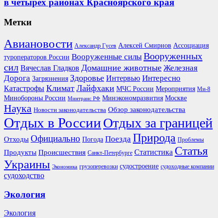
в четырех районах Красноярского края
Метки
Авиановости
Ассоциация
Алексей Смирнов
Александр Гусев
Вооруженных
Вооруженные силы
туроператоров России
сил
Домашние животные
Вячеслав Гладков
Железная
Здоровье
Дорога
Интересно
Интервью
Загрязнения
Климат
Лайфхаки
Катастрофы
Мероприятия
МЧС России
Ми-8
Минобороны России
Москве
Минэкономразвития
Минтранс РФ
Наука
Обзор законодательства
Новости законодательства
Отдых в России
Отдых за границей
Природа
Официально
Поезда
Отходы
Погода
Проблемы
Статья
Продукты
Происшествия
Статистика
Санкт-Петербурге
Украины
судостроение
грузоперевозки
судоходные компании
Экономика
судоходство
Экология
Экология