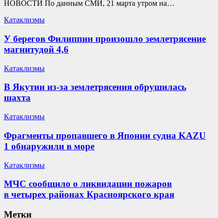
НОВОСТИ По данным СМИ, 21 марта утром на…
Катаклизмы
У берегов Филиппин произошло землетрясение
магнитудой 4,6
Катаклизмы
В Якутии из-за землетрясения обрушилась
шахта
Катаклизмы
Фрагменты пропавшего в Японии судна KAZU
1 обнаружили в море
Катаклизмы
МЧС сообщило о ликвидации пожаров
в четырех районах Красноярского края
Метки