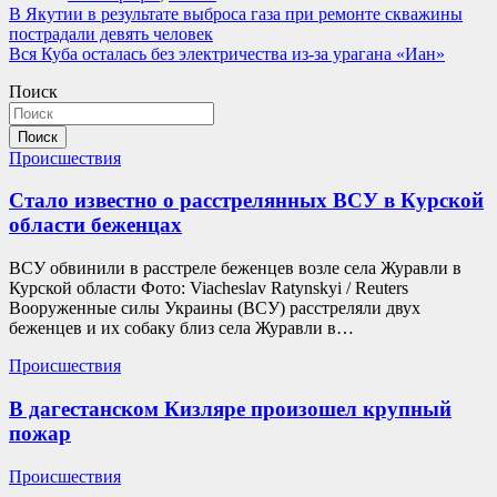
Навигация
В Якутии в результате выброса газа при ремонте скважины
пострадали девять человек
по
Вся Куба осталась без электричества из-за урагана «Иан»
записям
Поиск
Поиск
Происшествия
Стало известно о расстрелянных ВСУ в Курской
области беженцах
ВСУ обвинили в расстреле беженцев возле села Журавли в
Курской области Фото: Viacheslav Ratynskyi / Reuters
Вооруженные силы Украины (ВСУ) расстреляли двух
беженцев и их собаку близ села Журавли в…
Происшествия
В дагестанском Кизляре произошел крупный
пожар
Происшествия