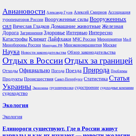
Авиановости
Ассоциация
Алексей Смирнов
Александр Гусев
Вооруженных
Вооруженные силы
туроператоров России
сил
Домашние животные
Вячеслав Гладков
Железная
Здоровье
Дорога
Интересно
Интервью
Загрязнения
Климат
Лайфхаки
Катастрофы
Мероприятия
МЧС России
Ми-8
Минобороны России
Москве
Минэкономразвития
Минтранс РФ
Наука
Обзор законодательства
Новости законодательства
Отдых в России
Отдых за границей
Природа
Официально
Поезда
Отходы
Погода
Проблемы
Статья
Продукты
Происшествия
Статистика
Санкт-Петербурге
Украины
судостроение
грузоперевозки
судоходные компании
Экономика
судоходство
Экология
Экология
Единороги существуют. Где в России живут
нарвалы и как их изучают — новости экологии