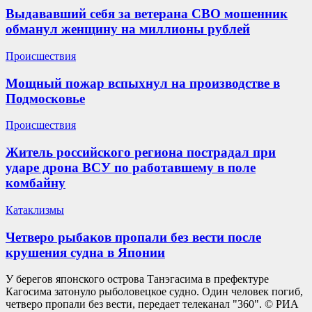
Выдававший себя за ветерана СВО мошенник
обманул женщину на миллионы рублей
Происшествия
Мощный пожар вспыхнул на производстве в
Подмосковье
Происшествия
Житель российского региона пострадал при
ударе дрона ВСУ по работавшему в поле
комбайну
Катаклизмы
Четверо рыбаков пропали без вести после
крушения судна в Японии
У берегов японского острова Танэгасима в префектуре
Кагосима затонуло рыболовецкое судно. Один человек погиб,
четверо пропали без вести, передает телеканал "360". © РИА