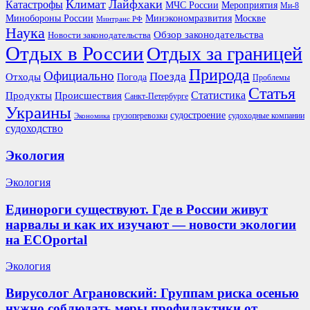
Климат
Лайфхаки
Катастрофы
Мероприятия
МЧС России
Ми-8
Минобороны России
Москве
Минэкономразвития
Минтранс РФ
Наука
Обзор законодательства
Новости законодательства
Отдых в России
Отдых за границей
Природа
Официально
Поезда
Отходы
Погода
Проблемы
Статья
Продукты
Происшествия
Статистика
Санкт-Петербурге
Украины
судостроение
грузоперевозки
судоходные компании
Экономика
судоходство
Экология
Экология
Единороги существуют. Где в России живут
нарвалы и как их изучают — новости экологии
на ECOportal
Экология
Вирусолог Аграновский: Группам риска осенью
нужно соблюдать меры профилактики от