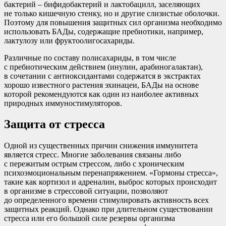
бактерий – бифидобактерий и лактобацилл, заселяющих
не только кишечную стенку, но и другие слизистые оболочки.
Поэтому для повышения защитных сил организма необходимо
использовать БАДы, содержащие пребиотики, например,
лактулозу или фруктоолигосахариды.
Различные по составу полисахариды, в том числе
с пребиотическим действием (инулин, арабиногалактан),
в сочетании с антиоксидантами содержатся в экстрактах
хорошо известного растения эхинацеи, БАДы на основе
которой рекомендуются как один из наиболее активных
природных иммуностимуляторов.
Защита от стресса
Одной из существенных причин снижения иммунитета
является стресс. Многие заболевания связаны либо
с пережитым острым стрессом, либо с хроническим
психоэмоциональным перенапряжением. «Гормоны стресса»,
такие как кортизол и адреналин, выброс которых происходит
в организме в стрессовой ситуации, позволяют
до определенного времени стимулировать активность всех
защитных реакций. Однако при длительном существовании
стресса или его большой силе резервы организма