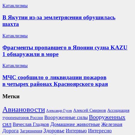
Катаклизмы
В Якутии из-за землетрясения обрушилась
шахта
Катаклизмы
Фрагменты пропавшего в Японии судна KAZU
1 обнаружили в море
Катаклизмы
МЧС сообщило о ликвидации пожаров
в четырех районах Красноярского края
Метки
Авиановости
Ассоциация
Алексей Смирнов
Александр Гусев
Вооруженных
Вооруженные силы
туроператоров России
сил
Домашние животные
Вячеслав Гладков
Железная
Здоровье
Дорога
Интересно
Интервью
Загрязнения