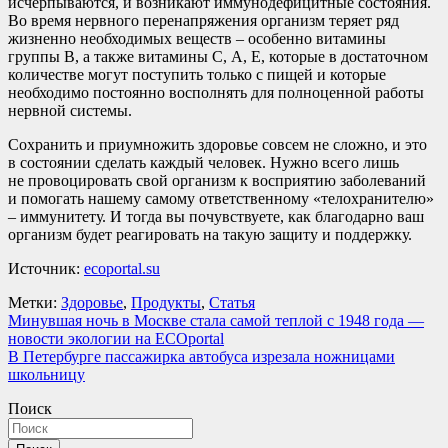
исчерпываются, и возникают иммунодефицитные состояния.
Во время нервного перенапряжения организм теряет ряд
жизненно необходимых веществ – особенно витамины
группы В, а также витамины С, А, Е, которые в достаточном
количестве могут поступить только с пищей и которые
необходимо постоянно восполнять для полноценной работы
нервной системы.
Сохранить и приумножить здоровье совсем не сложно, и это
в состоянии сделать каждый человек. Нужно всего лишь
не провоцировать свой организм к восприятию заболеваний
и помогать нашему самому ответственному «телохранителю»
– иммунитету. И тогда вы почувствуете, как благодарно ваш
организм будет реагировать на такую защиту и поддержку.
Источник:
ecoportal.su
Метки:
Здоровье
,
Продукты
,
Статья
Навигация
Минувшая ночь в Москве стала самой теплой с 1948 года —
новости экологии на ECOportal
по
В Петербурге пассажирка автобуса изрезала ножницами
записям
школьницу
Поиск