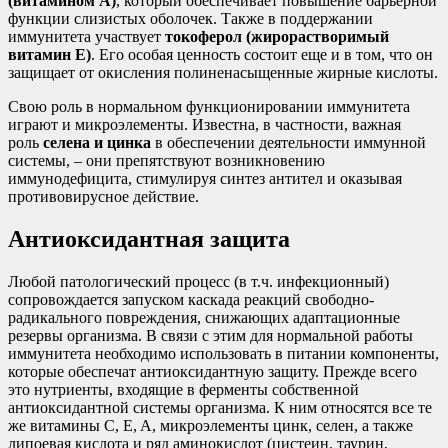
(витамином A)
, который обеспечивает повышение барьерной
функции слизистых оболочек. Также в поддержании
иммунитета участвует
токоферол (
жирорастворимый
витамин Е)
. Его особая ценность состоит еще и в том, что он
защищает от окисления полиненасыщенные жирные кислоты.
Свою роль в нормальном функционировании иммунитета
играют и микроэлементы. Известна, в частности, важная
роль
селена и цинка
в обеспечении деятельности иммунной
системы, – они препятствуют возникновению
иммунодефицита, стимулируя синтез антител и оказывая
противовирусное действие.
Антиоксидантная защита
Любой патологический процесс (в т.ч. инфекционный)
сопровождается запуском каскада реакций свободно-
радикального повреждения, снижающих адаптационные
резервы организма. В связи с этим для нормальной работы
иммунитета необходимо использовать в питании компоненты,
которые обеспечат антиоксидантную защиту. Прежде всего
это нутриенты, входящие в ферменты собственной
антиоксидантной системы организма. К ним относятся все те
же витамины С, E, A, микроэлементы цинк, селен, а также
липоевая кислота и ряд аминокислот (цистеин, таурин,