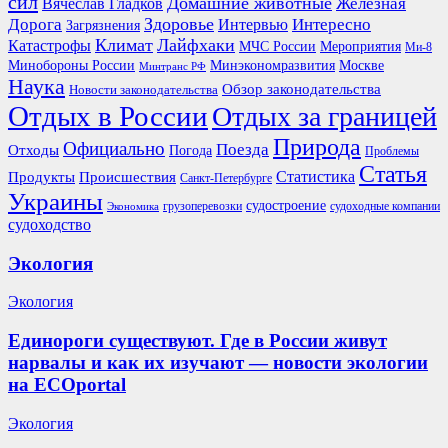
сил
Домашние животные
Вячеслав Гладков
Железная
Здоровье
Дорога
Интересно
Интервью
Загрязнения
Климат
Лайфхаки
Катастрофы
Мероприятия
МЧС России
Ми-8
Минобороны России
Москве
Минэкономразвития
Минтранс РФ
Наука
Обзор законодательства
Новости законодательства
Отдых в России
Отдых за границей
Природа
Официально
Поезда
Отходы
Погода
Проблемы
Статья
Продукты
Происшествия
Статистика
Санкт-Петербурге
Украины
судостроение
грузоперевозки
судоходные компании
Экономика
судоходство
Экология
Экология
Единороги существуют. Где в России живут
нарвалы и как их изучают — новости экологии
на ECOportal
Экология