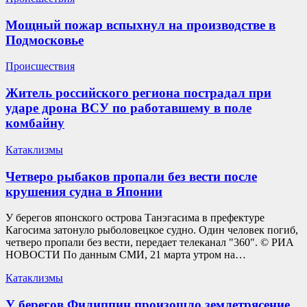
Мощный пожар вспыхнул на производстве в
Подмосковье
Происшествия
Житель российского региона пострадал при
ударе дрона ВСУ по работавшему в поле
комбайну
Катаклизмы
Четверо рыбаков пропали без вести после
крушения судна в Японии
У берегов японского острова Танэгасима в префектуре
Кагосима затонуло рыболовецкое судно. Один человек погиб,
четверо пропали без вести, передает телеканал "360". © РИА
НОВОСТИ По данным СМИ, 21 марта утром на…
Катаклизмы
У берегов Филиппин произошло землетрясение