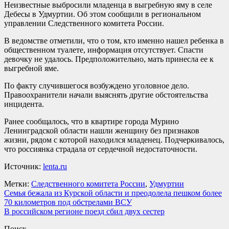
Неизвестные выбросили младенца в выгребную яму в селе
Дебесы в Удмуртии. Об этом сообщили в региональном
управлении Следственного комитета России.
В ведомстве отметили, что о том, кто именно нашел ребенка в
общественном туалете, информация отсутствует. Спасти
девочку не удалось. Предположительно, мать принесла ее к
выгребной яме.
По факту случившегося возбуждено уголовное дело.
Правоохранители начали выяснять другие обстоятельства
инцидента.
Ранее сообщалось, что в квартире города Мурино
Ленинградской области нашли женщину без признаков
жизни, рядом с которой находился младенец. Подчеркивалось,
что россиянка страдала от сердечной недостаточности.
Источник:
lenta.ru
Метки:
Следственного комитета России
,
Удмуртии
Навигация
Семья бежала из Курской области и преодолела пешком более
70 километров под обстрелами ВСУ
по
В российском регионе поезд сбил двух сестер
записям
Поиск