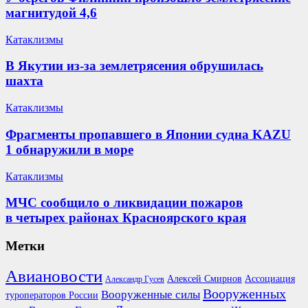
магнитудой 4,6
Катаклизмы
В Якутии из-за землетрясения обрушилась
шахта
Катаклизмы
Фрагменты пропавшего в Японии судна KAZU
1 обнаружили в море
Катаклизмы
МЧС сообщило о ликвидации пожаров
в четырех районах Красноярского края
Метки
Авиановости
Ассоциация
Алексей Смирнов
Александр Гусев
Вооруженных
Вооруженные силы
туроператоров России