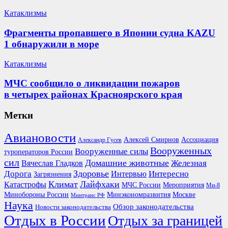
Катаклизмы
Фрагменты пропавшего в Японии судна KAZU
1 обнаружили в море
Катаклизмы
МЧС сообщило о ликвидации пожаров
в четырех районах Красноярского края
Метки
Авиановости
Ассоциация
Алексей Смирнов
Александр Гусев
Вооруженных
Вооруженные силы
туроператоров России
сил
Домашние животные
Вячеслав Гладков
Железная
Здоровье
Дорога
Интересно
Интервью
Загрязнения
Климат
Лайфхаки
Катастрофы
Мероприятия
МЧС России
Ми-8
Минобороны России
Москве
Минэкономразвития
Минтранс РФ
Наука
Обзор законодательства
Новости законодательства
Отдых в России
Отдых за границей