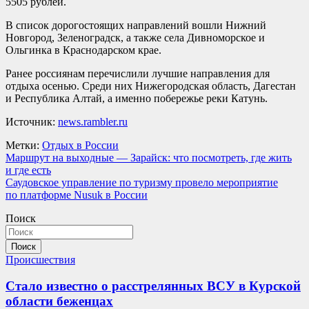
5505 рублей.
В список дорогостоящих направлений вошли Нижний
Новгород, Зеленоградск, а также села Дивноморское и
Ольгинка в Краснодарском крае.
Ранее россиянам перечислили лучшие направления для
отдыха осенью. Среди них Нижегородская область, Дагестан
и Республика Алтай, а именно побережье реки Катунь.
Источник:
news.rambler.ru
Метки:
Отдых в России
Навигация
Маршрут на выходные — Зарайск: что посмотреть, где жить
и где есть
по
Саудовское управление по туризму провело мероприятие
записям
по платформе Nusuk в России
Поиск
Поиск
Происшествия
Стало известно о расстрелянных ВСУ в Курской
области беженцах