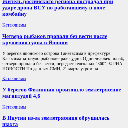
Житель российского региона пострадал при
ударе дрона ВСУ по работавшему в поле
комбайну
Катаклизмы
Четверо рыбаков пропали без вести после
крушения судна в Японии
У берегов японского острова Танэгасима в префектуре
Кагосима затонуло рыболовецкое судно. Один человек погиб,
четверо пропали без вести, передает телеканал "360". © РИА
НОВОСТИ По данным СМИ, 21 марта утром на…
Катаклизмы
У берегов Филиппин произошло землетрясение
магнитудой 4,6
Катаклизмы
В Якутии из-за землетрясения обрушилась
шахта