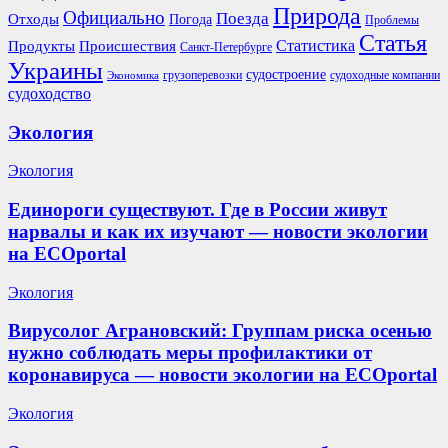
Природа
Официально
Поезда
Отходы
Погода
Проблемы
Статья
Продукты
Происшествия
Статистика
Санкт-Петербурге
Украины
судостроение
грузоперевозки
судоходные компании
Экономика
судоходство
Экология
Экология
Единороги существуют. Где в России живут
нарвалы и как их изучают — новости экологии
на ECOportal
Экология
Вирусолог Аграновский: Группам риска осенью
нужно соблюдать меры профилактики от
коронавируса — новости экологии на ECOportal
Экология