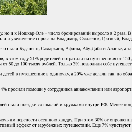
у, но и к Йошкар-Оле – число бронирований выросло в 2 раза. В
или и увеличение спроса на Владимир, Смоленск, Грозный, Влад
го стали Будапешт, Самарканд, Афины, Абу-Даби и Аланье, а т
в, в этом году 51% родителей потратили на путешествия от 150 
 от 50 до 100 тысяч рублей. Только 3% позволили себе путешест
 детей в путешествие в одиночку, а 20% уже делали так, но обр
% просили помощи у сотрудников авиакомпании или аэропорта. 
ей стали поездки со школой и кружками внутри РФ. Менее попу
очь им перенести осеннюю хандру. При этом 30% от опрошенных 
тивный эффект от зарубежных путешествий. Еще 7% чувствуют се