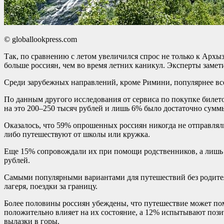
© globallookpress.com
Так, по сравнению с летом увеличился спрос не только к Архыз
больше россиян, чем во время летних каникул. Эксперты замет
Среди зарубежных направлений, кроме Римини, популярнее все
По данным другого исследования от сервиса по покупке билето
на это 200–250 тысяч рублей и лишь 6% было достаточно суммы
Оказалось, что 59% опрошенных россиян никогда не отправляли
либо путешествуют от школы или кружка.
Еще 15% сопровождали их при помощи родственников, а лишь 4
рублей.
Самыми популярными вариантами для путешествий без родител
лагеря, поездки за границу.
Более половины россиян убеждены, что путешествие может пом
положительно влияет на их состояние, а 12% испытывают пози
вылазки в горы.