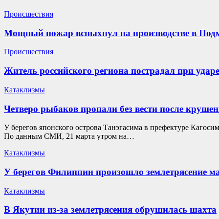
Происшествия
Мощный пожар вспыхнул на производстве в Под
Происшествия
Житель российского региона пострадал при удар
Катаклизмы
Четверо рыбаков пропали без вести после крушен
У берегов японского острова Танэгасима в префектуре Кагоси
По данным СМИ, 21 марта утром на…
Катаклизмы
У берегов Филиппин произошло землетрясение ма
Катаклизмы
В Якутии из-за землетрясения обрушилась шахта