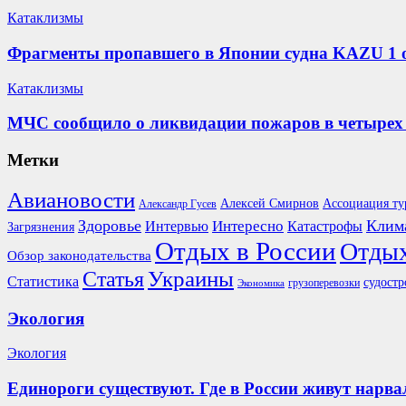
Катаклизмы
Фрагменты пропавшего в Японии судна KAZU 1 
Катаклизмы
МЧС сообщило о ликвидации пожаров в четырех 
Метки
Авиановости
Ассоциация ту
Алексей Смирнов
Александр Гусев
Здоровье
Клим
Интересно
Интервью
Катастрофы
Загрязнения
Отдых в России
Отдых
Обзор законодательства
Украины
Статья
Статистика
судостр
грузоперевозки
Экономика
Экология
Экология
Единороги существуют. Где в России живут нарва