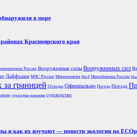
обнаружили в море
районах Красноярского края
Вооруженных сил
Вооруженные силы
Вя
роператоров России
ат
Лайфхаки
Мероприятия
Минобороны России
МЧС России
Ми-8
Мин
 за границей
Пр
Официально
Поезда
Отходы
Погода
судоходство
оение
судоходные компании
лы и как их изучают — новости экологии на ECOp