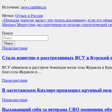
Источник:
news.rambler.ru
Метки:
Отдых в России
Навигация
«Пропали дорогие часы»: что делать россиянину, если его обок
Михаил Мишустин дал поручения по итогам стратегической се
по
Поиск
записям
Поиск
Происшествия
Стало известно о расстрелянных ВСУ в Курской 
ВСУ обвинили в расстреле беженцев возле села Журавли в Курс
близ села Журавли в…
Происшествия
В дагестанском Кизляре произошел крупный пож
Происшествия
Выдававший себя за ветерана СВО мошенник об