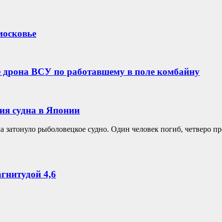
московье
е дрона ВСУ по работавшему в поле комбайну
ия судна в Японии
ма затонуло рыболовецкое судно. Один человек погиб, четверо 
гнитудой 4,6