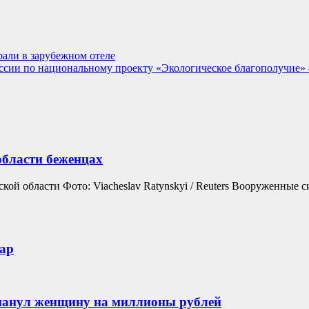
рали в зарубежном отеле
ссии по национальному проекту «Экологическое благополучие» 
области беженцах
кой области Фото: Viacheslav Ratynskyi / Reuters Вооруженные 
ар
манул женщину на миллионы рублей