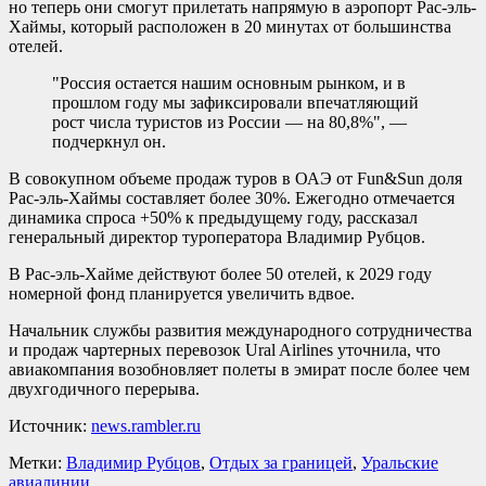
но теперь они смогут прилетать напрямую в аэропорт Рас-эль-
Хаймы, который расположен в 20 минутах от большинства
отелей.
"Россия остается нашим основным рынком, и в
прошлом году мы зафиксировали впечатляющий
рост числа туристов из России — на 80,8%", —
подчеркнул он.
В совокупном объеме продаж туров в ОАЭ от Fun&Sun доля
Рас-эль-Хаймы составляет более 30%. Ежегодно отмечается
динамика спроса +50% к предыдущему году, рассказал
генеральный директор туроператора Владимир Рубцов.
В Рас-эль-Хайме действуют более 50 отелей, к 2029 году
номерной фонд планируется увеличить вдвое.
Начальник службы развития международного сотрудничества
и продаж чартерных перевозок Ural Airlines уточнила, что
авиакомпания возобновляет полеты в эмират после более чем
двухгодичного перерыва.
Источник:
news.rambler.ru
Метки:
Владимир Рубцов
,
Отдых за границей
,
Уральские
авиалинии