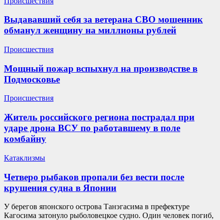
Происшествия
Выдававший себя за ветерана СВО мошенник
обманул женщину на миллионы рублей
Происшествия
Мощный пожар вспыхнул на производстве в
Подмосковье
Происшествия
Житель российского региона пострадал при
ударе дрона ВСУ по работавшему в поле
комбайну
Катаклизмы
Четверо рыбаков пропали без вести после
крушения судна в Японии
У берегов японского острова Танэгасима в префектуре
Кагосима затонуло рыболовецкое судно. Один человек погиб,