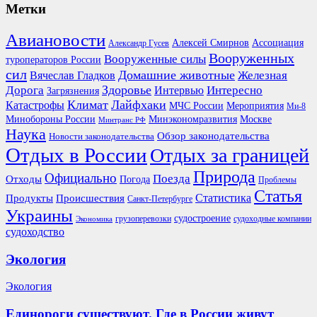
Метки
Авиановости
Ассоциация
Алексей Смирнов
Александр Гусев
Вооруженных
Вооруженные силы
туроператоров России
сил
Домашние животные
Вячеслав Гладков
Железная
Здоровье
Дорога
Интересно
Интервью
Загрязнения
Климат
Лайфхаки
Катастрофы
Мероприятия
МЧС России
Ми-8
Минобороны России
Москве
Минэкономразвития
Минтранс РФ
Наука
Обзор законодательства
Новости законодательства
Отдых в России
Отдых за границей
Природа
Официально
Поезда
Отходы
Погода
Проблемы
Статья
Продукты
Происшествия
Статистика
Санкт-Петербурге
Украины
судостроение
грузоперевозки
судоходные компании
Экономика
судоходство
Экология
Экология
Единороги существуют. Где в России живут