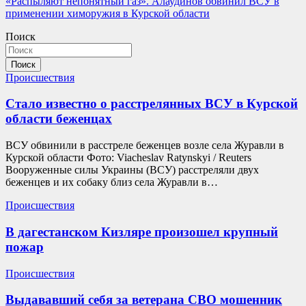
«Распыляют непонятный газ». Алаудинов обвинил ВСУ в
записям
применении химоружия в Курской области
Поиск
Поиск
Происшествия
Стало известно о расстрелянных ВСУ в Курской
области беженцах
ВСУ обвинили в расстреле беженцев возле села Журавли в
Курской области Фото: Viacheslav Ratynskyi / Reuters
Вооруженные силы Украины (ВСУ) расстреляли двух
беженцев и их собаку близ села Журавли в…
Происшествия
В дагестанском Кизляре произошел крупный
пожар
Происшествия
Выдававший себя за ветерана СВО мошенник