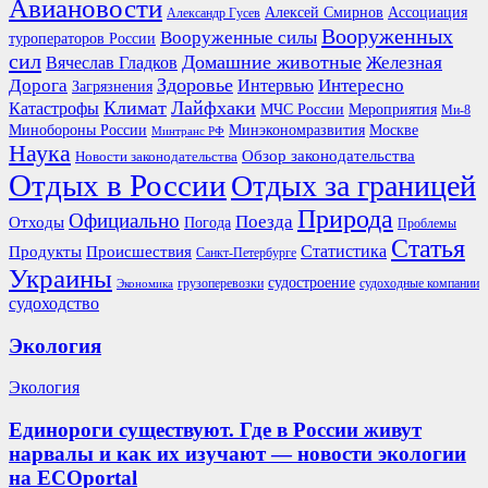
Авиановости
Ассоциация
Алексей Смирнов
Александр Гусев
Вооруженных
Вооруженные силы
туроператоров России
сил
Домашние животные
Вячеслав Гладков
Железная
Здоровье
Дорога
Интересно
Интервью
Загрязнения
Климат
Лайфхаки
Катастрофы
Мероприятия
МЧС России
Ми-8
Минобороны России
Москве
Минэкономразвития
Минтранс РФ
Наука
Обзор законодательства
Новости законодательства
Отдых в России
Отдых за границей
Природа
Официально
Поезда
Отходы
Погода
Проблемы
Статья
Продукты
Происшествия
Статистика
Санкт-Петербурге
Украины
судостроение
грузоперевозки
судоходные компании
Экономика
судоходство
Экология
Экология
Единороги существуют. Где в России живут
нарвалы и как их изучают — новости экологии
на ECOportal