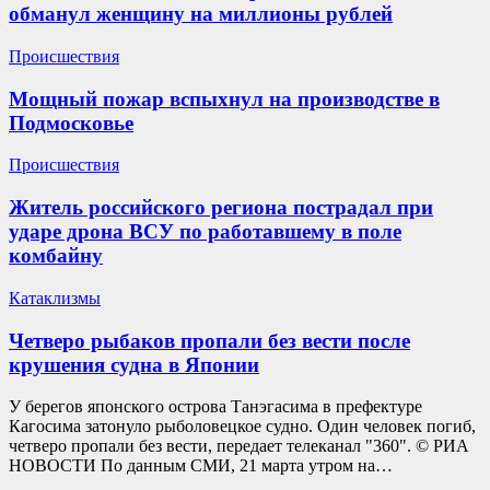
обманул женщину на миллионы рублей
Происшествия
Мощный пожар вспыхнул на производстве в
Подмосковье
Происшествия
Житель российского региона пострадал при
ударе дрона ВСУ по работавшему в поле
комбайну
Катаклизмы
Четверо рыбаков пропали без вести после
крушения судна в Японии
У берегов японского острова Танэгасима в префектуре
Кагосима затонуло рыболовецкое судно. Один человек погиб,
четверо пропали без вести, передает телеканал "360". © РИА
НОВОСТИ По данным СМИ, 21 марта утром на…