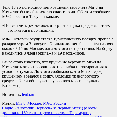
Тело 18-го погибшего при крушении вертолета Ми-8 на
Камчатке было обнаружено спасателями. Об этом сообщает
МЧС России в Telegram-канале.
«Поиски четырех человек и черного ящика продолжаются»,
— уточняется в публикации.
Ми-8, который осуществлял туристическую поездку, пропал с
радаров утром 31 августа. Экипаж должен был выйти на связь
около 07:15 по Москве, однако этого не произошло. На борту
находились 3 члена экипажа и 19 пассажиров.
Ранее стало известно, что крушение вертолета Ми-8 на
Камчатке могла спровоцировать ошибка пилотирования в
условиях тумана. До этого сообщалось, что Ми-8 перед
крушением врезался в сопку. Обломки транспортного
средства были обнаружены у горного массива вулкана
Вачкажец.
Источник:
lenta.ru
Метки:
Ми-8
,
Москве
,
МЧС России
Навигация
Судно «Анатолий Чернеев» за первый месяц работы
доставило 160 тонн грузов на остров Парамушир
по