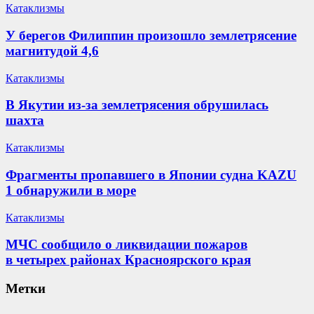
Катаклизмы
У берегов Филиппин произошло землетрясение
магнитудой 4,6
Катаклизмы
В Якутии из-за землетрясения обрушилась
шахта
Катаклизмы
Фрагменты пропавшего в Японии судна KAZU
1 обнаружили в море
Катаклизмы
МЧС сообщило о ликвидации пожаров
в четырех районах Красноярского края
Метки