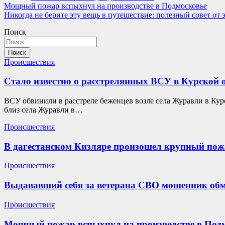
Навигация
Мощный пожар вспыхнул на производстве в Подмосковье
Никогда не берите эту вещь в путешествие: полезный совет от 
по
Поиск
записям
Поиск
Происшествия
Стало известно о расстрелянных ВСУ в Курской 
ВСУ обвинили в расстреле беженцев возле села Журавли в Курс
близ села Журавли в…
Происшествия
В дагестанском Кизляре произошел крупный пож
Происшествия
Выдававший себя за ветерана СВО мошенник об
Происшествия
Мощный пожар вспыхнул на производстве в Под