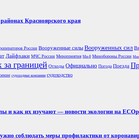
районах Красноярского края
Вооруженных сил
Вооруженные силы
Вя
роператоров России
ат
Лайфхаки
Мероприятия
Минобороны России
МЧС России
Ми-8
Мин
 за границей
Пр
Официально
Поезда
Отходы
Погода
судоходство
оение
судоходные компании
лы и как их изучают — новости экологии на ECOp
нужно соблюдать меры профилактики от коронавир