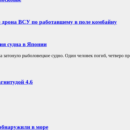
е дрона ВСУ по работавшему в поле комбайну
ия судна в Японии
ма затонуло рыболовецкое судно. Один человек погиб, четверо 
гнитудой 4,6
обнаружили в море