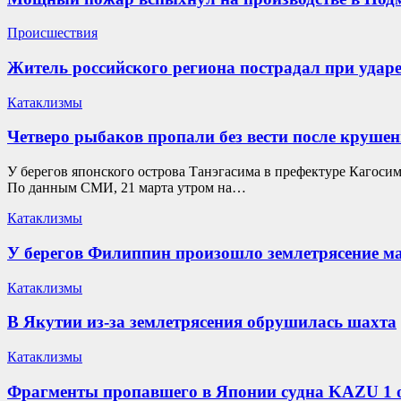
Происшествия
Житель российского региона пострадал при удар
Катаклизмы
Четверо рыбаков пропали без вести после крушен
У берегов японского острова Танэгасима в префектуре Кагоси
По данным СМИ, 21 марта утром на…
Катаклизмы
У берегов Филиппин произошло землетрясение ма
Катаклизмы
В Якутии из-за землетрясения обрушилась шахта
Катаклизмы
Фрагменты пропавшего в Японии судна KAZU 1 