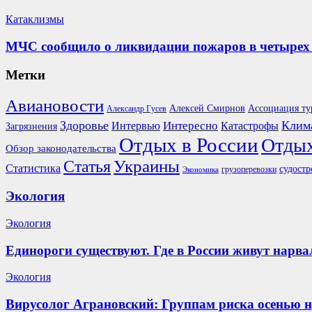
Катаклизмы
МЧС сообщило о ликвидации пожаров в четырех 
Метки
Авиановости
Ассоциация ту
Алексей Смирнов
Александр Гусев
Здоровье
Клим
Интересно
Интервью
Катастрофы
Загрязнения
Отдых в России
Отдых
Обзор законодательства
Украины
Статья
Статистика
судостр
грузоперевозки
Экономика
Экология
Экология
Единороги существуют. Где в России живут нарва
Экология
Вирусолог Аграновский: Группам риска осенью 