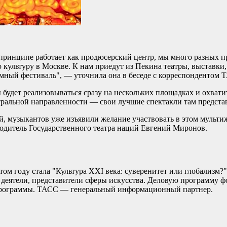
 принципе работает как продюсерский центр, мы много разных п
ую культуру в Москве. К нам приедут из Пекина театры, выставки
мный фестиваль", — уточнила она в беседе с корреспондентом 
 будет реализовываться сразу на нескольких площадках и охвати
тральной направленности — свои лучшие спектакли там представ
й, музыкантов уже изъявили желание участвовать в этом мульти
одитель Государственного театра наций Евгений Миронов.
этом году стала "Культура XXI века: суверенитет или глобализм?
деятели, представители сферы искусства. Деловую программу фо
 программы. ТАСС — генеральный информационный партнер.