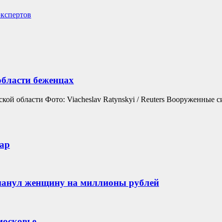
экспертов
области беженцах
кой области Фото: Viacheslav Ratynskyi / Reuters Вооруженные 
ар
манул женщину на миллионы рублей
московье