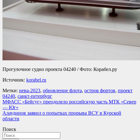
Прогулочное судно проекта 04240 / Фото: Корабел.ру
Источник:
korabel.ru
Метки:
нева-2023
,
обновление флота
,
остров фортов
,
проект
04240
,
санкт-петербург
Навигация
МФАСС «Бейсуг» преодолело российскую часть МТК «Север
— Юг»
по
Алаудинов заявил о попытках прорыва ВСУ в Курской
записям
области
Поиск