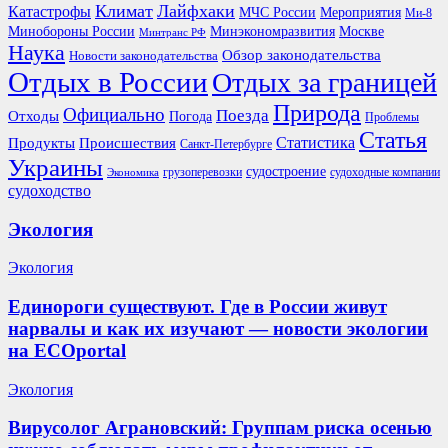
Климат
Лайфхаки
Катастрофы
Мероприятия
МЧС России
Ми-8
Минобороны России
Москве
Минэкономразвития
Минтранс РФ
Наука
Обзор законодательства
Новости законодательства
Отдых в России
Отдых за границей
Природа
Официально
Поезда
Отходы
Погода
Проблемы
Статья
Продукты
Происшествия
Статистика
Санкт-Петербурге
Украины
судостроение
грузоперевозки
судоходные компании
Экономика
судоходство
Экология
Экология
Единороги существуют. Где в России живут
нарвалы и как их изучают — новости экологии
на ECOportal
Экология
Вирусолог Аграновский: Группам риска осенью