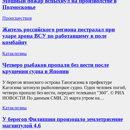
Мощный пожар вспыхнул на производстве в
Подмосковье
Происшествия
Житель российского региона пострадал при
ударе дрона ВСУ по работавшему в поле
комбайну
Катаклизмы
Четверо рыбаков пропали без вести после
крушения судна в Японии
У берегов японского острова Танэгасима в префектуре
Кагосима затонуло рыболовецкое судно. Один человек погиб,
четверо пропали без вести, передает телеканал "360". © РИА
НОВОСТИ По данным СМИ, 21 марта утром на…
Катаклизмы
У берегов Филиппин произошло землетрясение
магнитудой 4,6