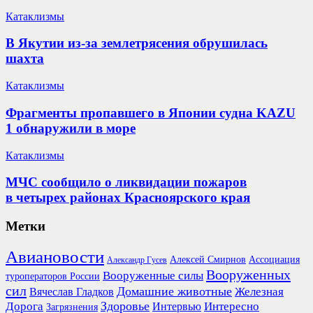
Катаклизмы
В Якутии из-за землетрясения обрушилась
шахта
Катаклизмы
Фрагменты пропавшего в Японии судна KAZU
1 обнаружили в море
Катаклизмы
МЧС сообщило о ликвидации пожаров
в четырех районах Красноярского края
Метки
Авиановости
Ассоциация
Алексей Смирнов
Александр Гусев
Вооруженных
Вооруженные силы
туроператоров России
сил
Домашние животные
Вячеслав Гладков
Железная
Здоровье
Дорога
Интересно
Интервью
Загрязнения